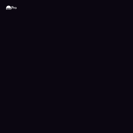
Kraken
Pro