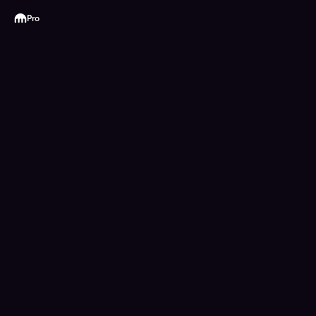
Kraken
Pro