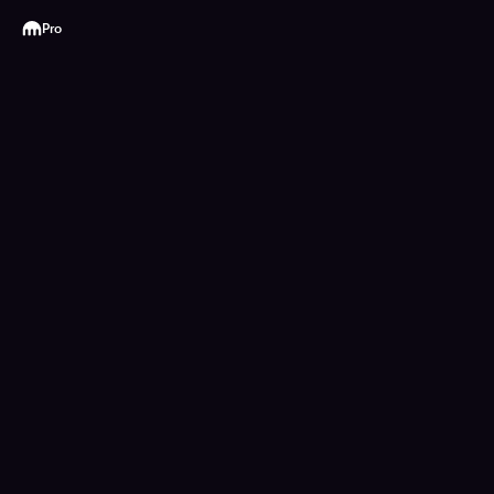
Kraken
Pro