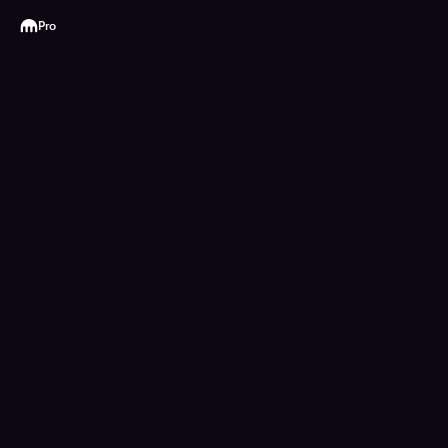
Kraken
Pro