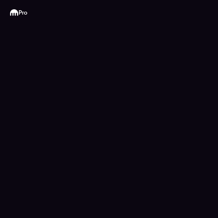
Kraken
Pro