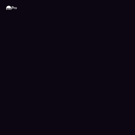
Kraken
Pro