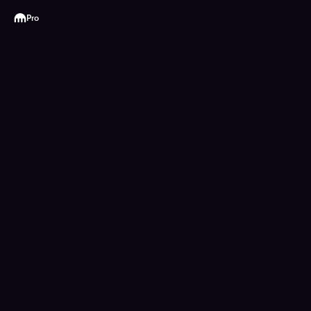
Kraken
Pro