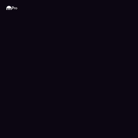
Kraken
Pro