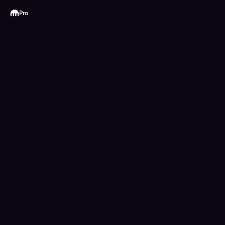
Kraken
Pro