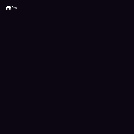
Kraken
Pro