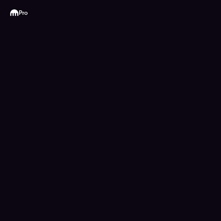
Kraken
Pro