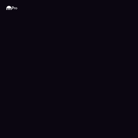
Kraken
Pro