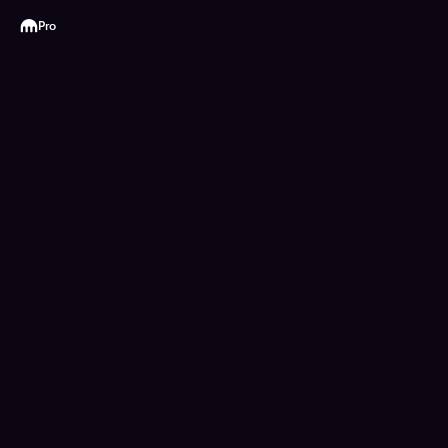
Kraken
Pro