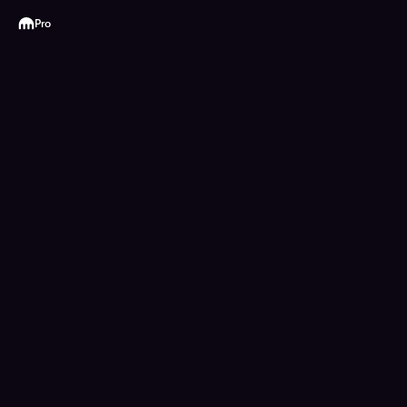
Kraken
Pro