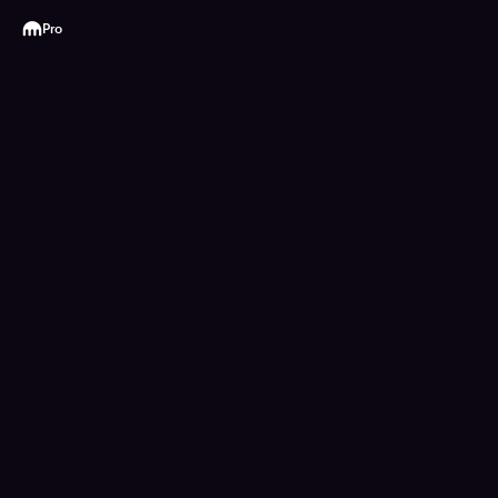
Kraken
Pro