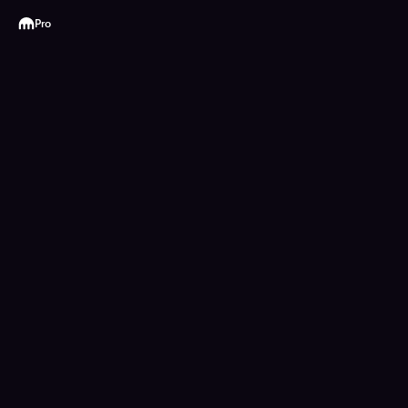
Kraken
Pro