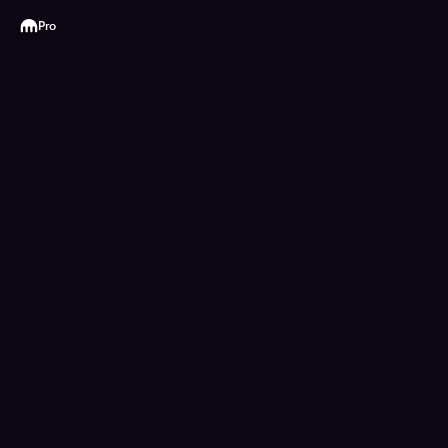
Kraken
Pro