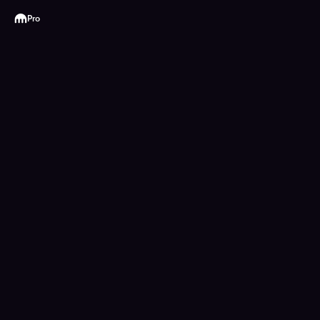
Kraken
Pro