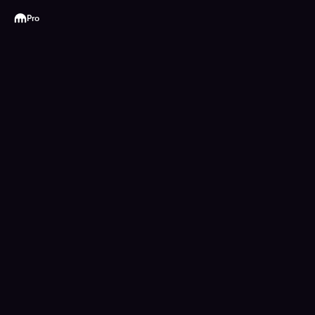
Kraken
Pro