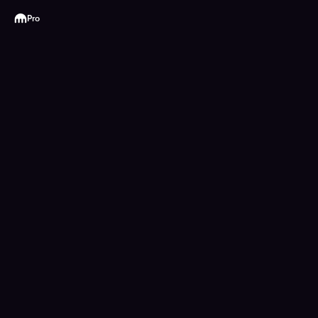
Kraken
Pro