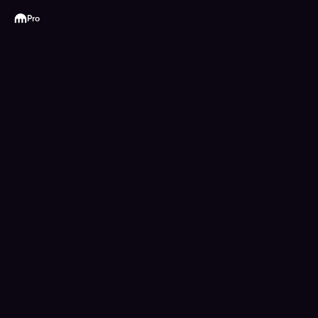
Kraken
Pro