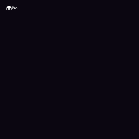
Kraken
Pro