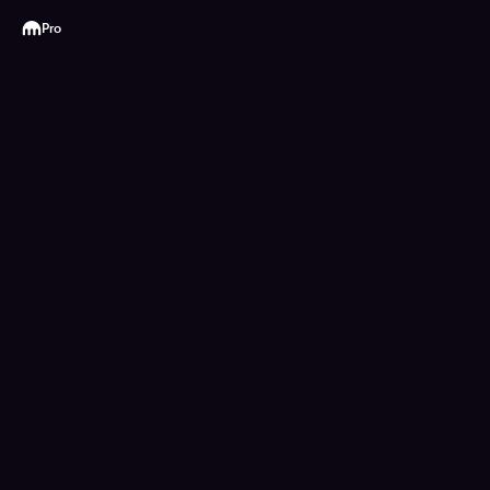
Kraken
Pro