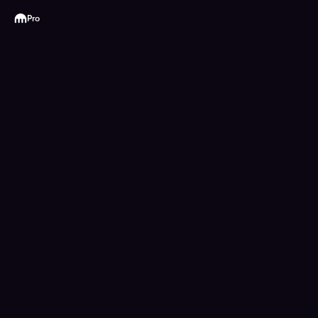
Kraken
Pro