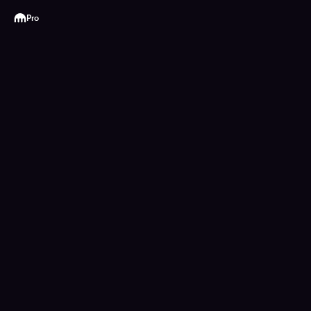
Kraken
Pro