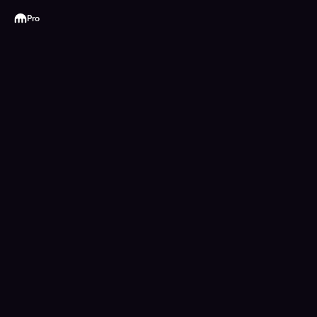
Kraken
Pro