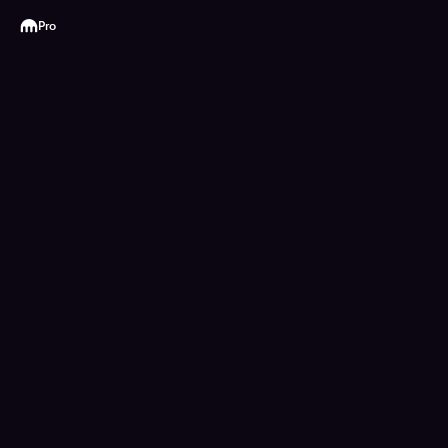
Kraken
Pro