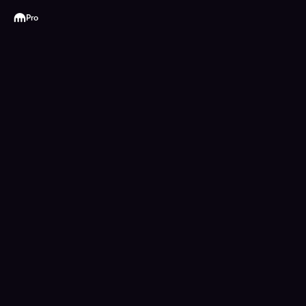
Kraken
Pro