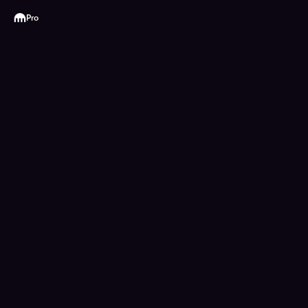
Kraken
Pro