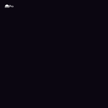
Kraken
Pro