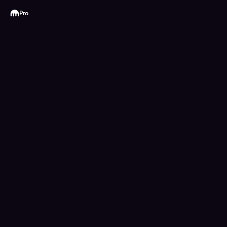
Kraken
Pro