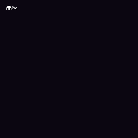
Kraken
Pro