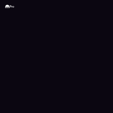
Kraken
Pro