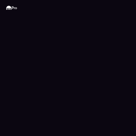
Kraken
Pro