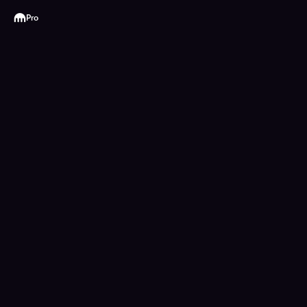
Kraken
Pro