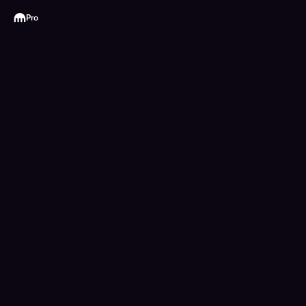
Kraken
Pro