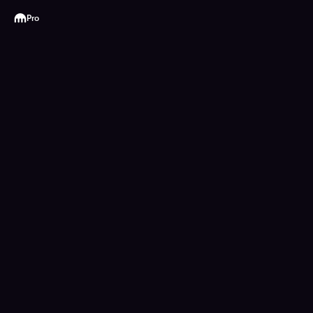
Kraken
Pro