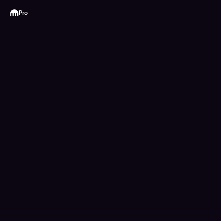
Kraken
Pro