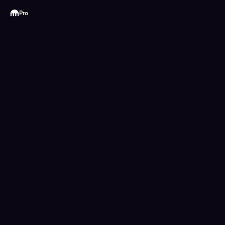
Kraken
Pro