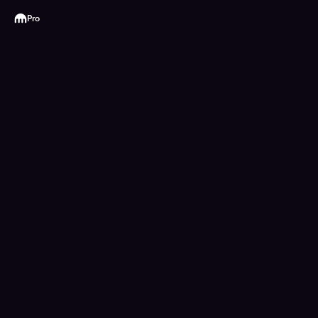
Kraken
Pro