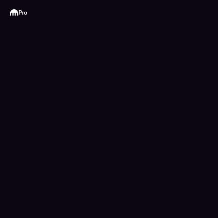
Kraken
Pro