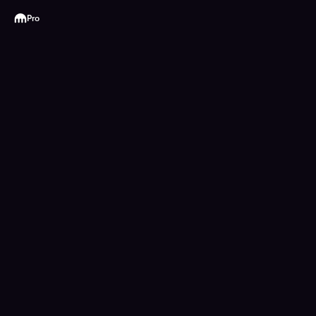
Kraken
Pro