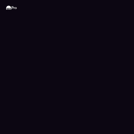
Kraken
Pro