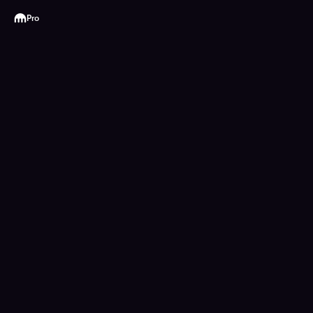
Kraken
Pro