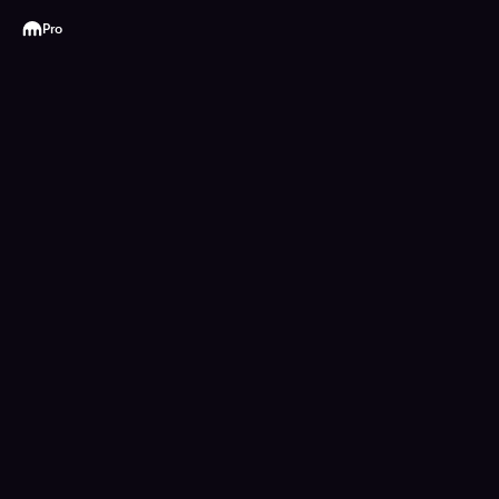
Kraken
Pro