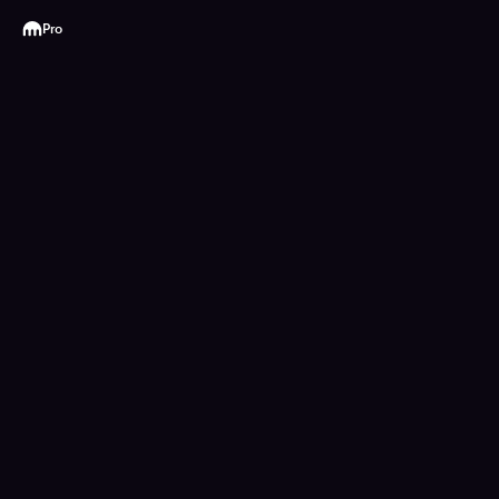
Kraken
Pro