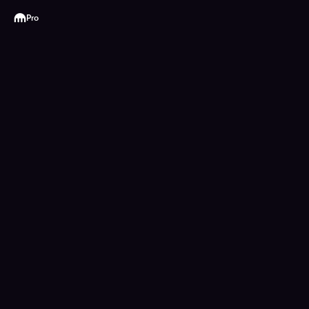
Kraken
Pro