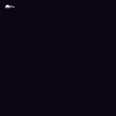
Kraken
Pro