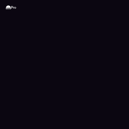
Kraken
Pro