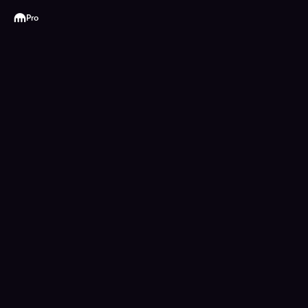
Kraken
Pro